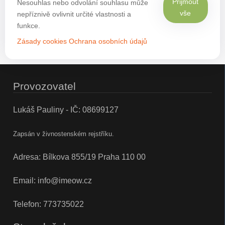
Přijmout
Nesouhlas nebo odvolání souhlasu může
vše
nepříznivě ovlivnit určité vlastnosti a
funkce.
Zásady cookies
Ochrana osobních údajů
Provozovatel
Lukáš Pauliny - IČ: 08699127
Zapsán v živnostenském rejstříku.
Adresa: Bílkova 855/19 Praha 110 00
Email:
info@imeow.cz
Telefon:
773735022