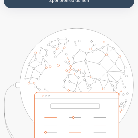
Zpět přehled domén