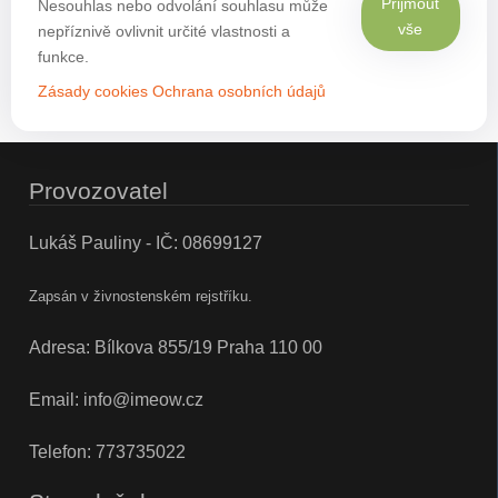
Přijmout
Nesouhlas nebo odvolání souhlasu může
vše
nepříznivě ovlivnit určité vlastnosti a
funkce.
Zásady cookies
Ochrana osobních údajů
Provozovatel
Lukáš Pauliny - IČ: 08699127
Zapsán v živnostenském rejstříku.
Adresa: Bílkova 855/19 Praha 110 00
Email:
info@imeow.cz
Telefon:
773735022