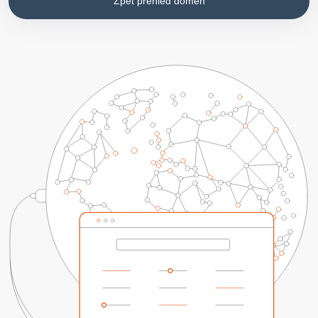
Zpět přehled domén