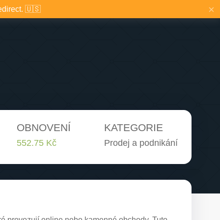
×
edirect. 🇺🇸
OBNOVENÍ
KATEGORIE
552.75 Kč
Prodej a podnikání
eré provozují online nebo kamenné obchody. Tuto