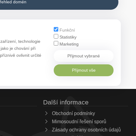
přehled domén
Funkční
Statistiky
zařízení, technologie
Marketing
ako je chování při
znivě ovlivnit určité
Přijmout vybrané
Přijmout vše
Další informace
Obchodní podmínky
Mimosoudní řešení sporů
Zásady ochrany osobních údajů