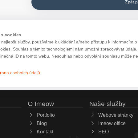
Zpět 
 s cookies
nejlepší služby, používáme k ukládání a/nebo přístupu k informacím o 
ookies. Souhlas s těmito technologiemi nám umožní zpracovávat údaje, j
inečná ID na tomto webu. Nesouhlas nebo odvolání souhlasu může nepří
rana osobních údajů
O Imeow
Naše služby
Portfolio
Webové stránky
Blog
Imeow office
Kontakt
SEO