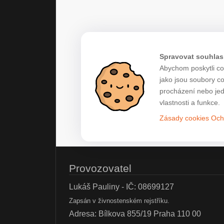
Spravovat souhlas
Abychom poskytli co 
jako jsou soubory c
procházení nebo jed
vlastnosti a funkce.
Zásady cookies
Och
Provozovatel
Lukáš Pauliny - IČ: 08699127
Zapsán v živnostenském rejstříku.
Adresa: Bílkova 855/19 Praha 110 00