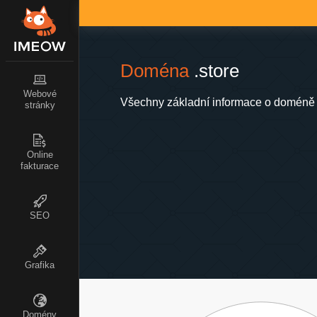
Doména
.store
Webové
Všechny základní informace o doméně .
stránky
Online
fakturace
SEO
Grafika
Domény