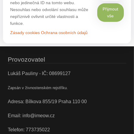
nebo jedinečná ID na tomto webu.
Přijmout
Nesouhlas nebo odvolání souhlasu může
vše
nepříznivě ovlivnit určité vlastnosti a
funkce.
Zásady cookies
Ochrana osobních údajů
Provozovatel
Lukáš Pauliny - IČ: 08699127
Zapsán v živnostenském rejstříku.
Adresa: Bílkova 855/19 Praha 110 00
Email:
info@imeow.cz
Telefon:
773735022