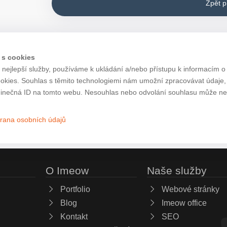
Zpět 
 s cookies
nejlepší služby, používáme k ukládání a/nebo přístupu k informacím o 
ookies. Souhlas s těmito technologiemi nám umožní zpracovávat údaje, j
inečná ID na tomto webu. Nesouhlas nebo odvolání souhlasu může nepří
rana osobních údajů
O Imeow
Naše služby
Portfolio
Webové stránky
Blog
Imeow office
Kontakt
SEO