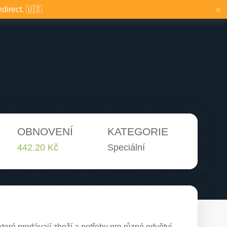
×
edirect. 🇺🇸
OBNOVENÍ
KATEGORIE
442.20 Kč
Speciální
teré prodávají zboží a potřeby pro různé odvětví.