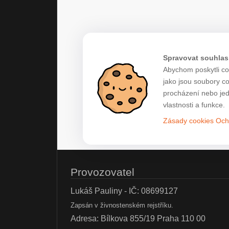
Spravovat souhlas
Abychom poskytli co 
jako jsou soubory c
procházení nebo jed
vlastnosti a funkce.
Zásady cookies
Och
Provozovatel
Lukáš Pauliny - IČ: 08699127
Zapsán v živnostenském rejstříku.
Adresa: Bílkova 855/19 Praha 110 00