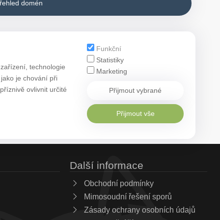
přehled domén
Funkční
Statistiky
zařízení, technologie
Marketing
ako je chování při
znivě ovlivnit určité
Přijmout vybrané
Přijmout vše
Další informace
Obchodní podmínky
Mimosoudní řešení sporů
Zásady ochrany osobních údajů