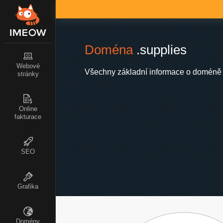
Doména
.supplies
Webové
Všechny základní informace o doméně 
stránky
Online
fakturace
SEO
Grafika
Domény