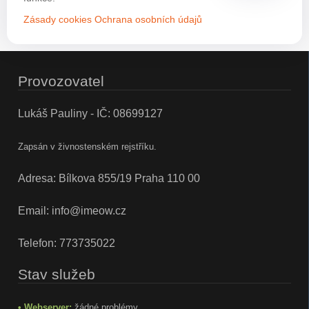
Zásady cookies
Ochrana osobních údajů
Provozovatel
Lukáš Pauliny - IČ: 08699127
Zapsán v živnostenském rejstříku.
Adresa: Bílkova 855/19 Praha 110 00
Email:
info@imeow.cz
Telefon:
773735022
Stav služeb
• Webserver:
žádné problémy.