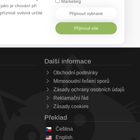
Marketing
ako je chování při
znivě ovlivnit určité
Přijmout vybrané
Přijmout vše
Další informace
Obchodní podmínky
Mimosoudní řešení sporů
Zásady ochrany osobních údajů
Reklamační řád
Zásady cookies
Překlad
Čeština
English