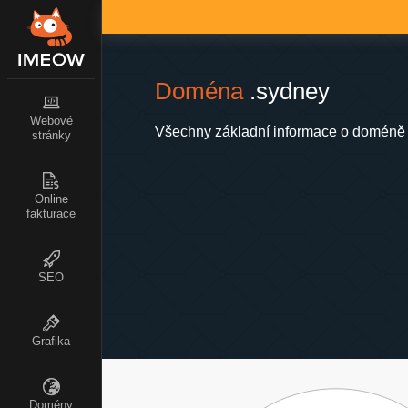
Doména
.sydney
Webové
Všechny základní informace o doméně 
stránky
Online
fakturace
SEO
Grafika
Domény