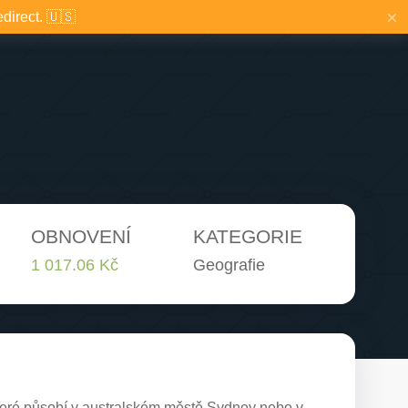
×
edirect. 🇺🇸
OBNOVENÍ
KATEGORIE
1 017.06 Kč
Geografie
které působí v australském městě Sydney nebo v