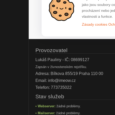
jako jsou soubory c
procházení nebo jed
vlastnosti a funkce.
Zásady cookies
Och
Provozovatel
Lukáš Pauliny - IČ: 08699127
Zapsán v živnostenském rejstříku.
Adresa: Bílkova 855/19 Praha 110 00
Email:
info@imeow.cz
Telefon:
773735022
Stav služeb
• Webserver:
žádné problémy.
• Mailserver:
žádné problémy.