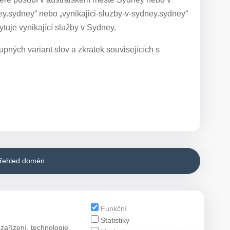
ney.sydney“ nebo „vynikajici-sluzby-v-sydney.sydney“
ytuje vynikající služby v Sydney.
pných variant slov a zkratek souvisejících s
přehled domén
Funkční
Statistiky
zařízení, technologie