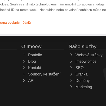
ookies. Souhlas s těmito technologiemi nám umožní zpracovávat údaje, j
inečná ID na tomto webu. Nesouhlas nebo odvolání souhlasu může nepří
rana osobních údajů
O Imeow
Naše služby
Portfolio
Webové stránky
Blog
Imeow office
Kontakt
SEO
Soubory ke stažení
Grafika
API
Domény
Marketing