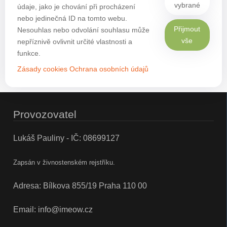
vybrané
údaje, jako je chování při procházení
nebo jedinečná ID na tomto webu.
Přijmout
Nesouhlas nebo odvolání souhlasu může
vše
nepříznivě ovlivnit určité vlastnosti a
funkce.
Zásady cookies
Ochrana osobních údajů
Provozovatel
Lukáš Pauliny - IČ: 08699127
Zapsán v živnostenském rejstříku.
Adresa: Bílkova 855/19 Praha 110 00
Email:
info@imeow.cz