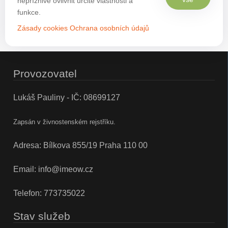
nepříznivě ovlivnit určité vlastnosti a
funkce.
Zásady cookies
Ochrana osobních údajů
Provozovatel
Lukáš Pauliny - IČ: 08699127
Zapsán v živnostenském rejstříku.
Adresa: Bílkova 855/19 Praha 110 00
Email:
info@imeow.cz
Telefon:
773735022
Stav služeb