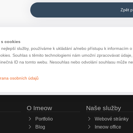
Zpět 
 s cookies
nejlepší služby, používáme k ukládání a/nebo přístupu k informacím o 
ookies. Souhlas s těmito technologiemi nám umožní zpracovávat údaje, j
inečná ID na tomto webu. Nesouhlas nebo odvolání souhlasu může nepří
rana osobních údajů
O Imeow
Naše služby
Portfolio
Webové stránky
Blog
Imeow office