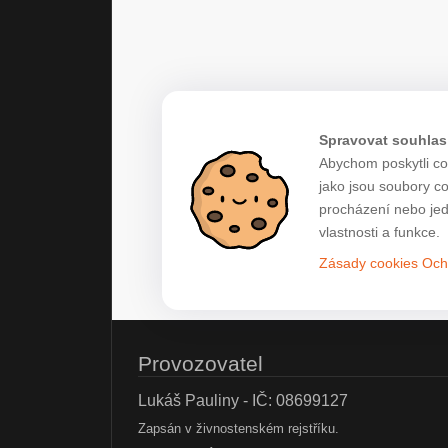
Spravovat souhlas
Abychom poskytli co 
jako jsou soubory c
procházení nebo jed
vlastnosti a funkce.
Zásady cookies
Och
Provozovatel
Lukáš Pauliny - IČ: 08699127
Zapsán v živnostenském rejstříku.