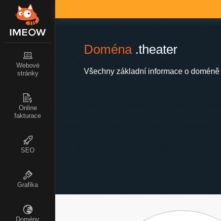
Doména
.theater
Webové
Všechny základní informace o doméně .
stránky
Online
fakturace
SEO
Grafika
Domény