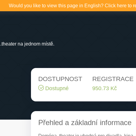
Would you like to view this page in English? Click here to r
theater na jednom místě.
DOSTUPNOST
REGISTRACE
Dostupné
950.73 Kč
Přehled a základní informace
Doména .theater je vhodná pro divadla, kina, op