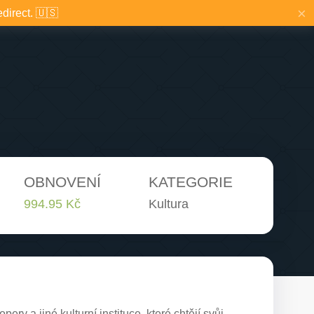
×
edirect. 🇺🇸
OBNOVENÍ
KATEGORIE
994.95 Kč
Kultura
ery a jiné kulturní instituce, které chtějí svůj