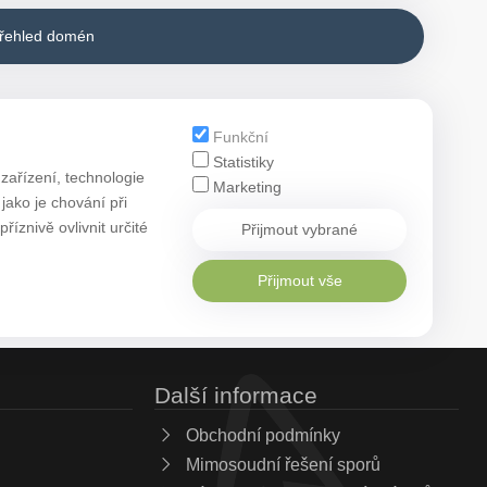
přehled domén
Funkční
Statistiky
zařízení, technologie
Marketing
ako je chování při
znivě ovlivnit určité
Přijmout vybrané
Přijmout vše
Další informace
Obchodní podmínky
Mimosoudní řešení sporů