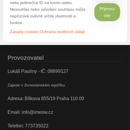
nebo jedinečná ID na tomto webu.
Přijmout
Nesouhlas nebo odvolání souhlasu může
vše
nepříznivě ovlivnit určité vlastnosti a
funkce.
Zásady cookies
Ochrana osobních údajů
Provozovatel
Lukáš Pauliny - IČ: 08699127
Zapsán v živnostenském rejstříku.
Adresa: Bílkova 855/19 Praha 110 00
Email:
info@imeow.cz
Telefon:
773735022