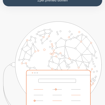
Zpět přehled domén