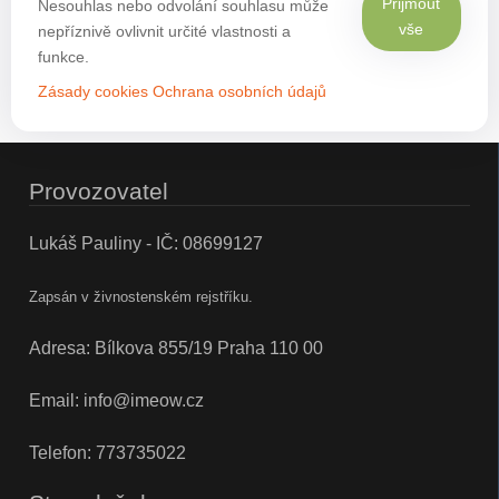
Přijmout
Nesouhlas nebo odvolání souhlasu může
vše
nepříznivě ovlivnit určité vlastnosti a
funkce.
Zásady cookies
Ochrana osobních údajů
Provozovatel
Lukáš Pauliny - IČ: 08699127
Zapsán v živnostenském rejstříku.
Adresa: Bílkova 855/19 Praha 110 00
Email:
info@imeow.cz
Telefon:
773735022