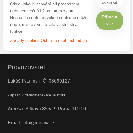
vybrané
údaje, jako je chování při procházení
nebo jedinečná ID na tomto webu.
Přijmout
Nesouhlas nebo odvolání souhlasu může
vše
nepříznivě ovlivnit určité vlastnosti a
funkce.
Zásady cookies
Ochrana osobních údajů
Provozovatel
Lukáš Pauliny - IČ: 08699127
Zapsán v živnostenském rejstříku.
Adresa: Bílkova 855/19 Praha 110 00
Email:
info@imeow.cz