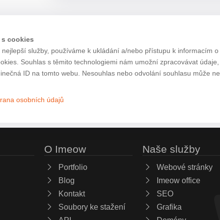
 s cookies
nejlepší služby, používáme k ukládání a/nebo přístupu k informacím o 
ookies. Souhlas s těmito technologiemi nám umožní zpracovávat údaje, j
inečná ID na tomto webu. Nesouhlas nebo odvolání souhlasu může nepří
rana osobních údajů
O Imeow
Naše služby
Portfolio
Webové stránky
Blog
Imeow office
Kontakt
SEO
Soubory ke stažení
Grafika