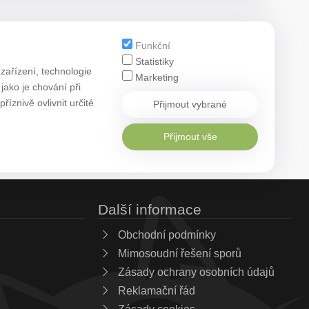
Funkční
Statistiky
zařízení, technologie
Marketing
ako je chování při
znivě ovlivnit určité
Přijmout vybrané
Přijmout vše
Další informace
Obchodní podmínky
Mimosoudní řešení sporů
Zásady ochrany osobních údajů
Reklamační řád