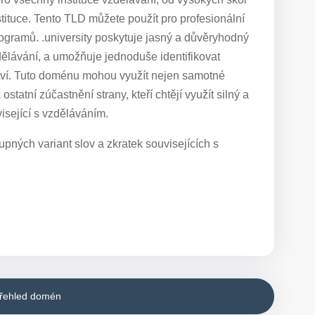
tituce. Tento TLD můžete použít pro profesionální
programů. .university poskytuje jasný a důvěryhodný
dělávání, a umožňuje jednoduše identifikovat
ětví. Tuto doménu mohou využít nejen samotné
 ostatní zúčastnění strany, kteří chtějí využít silný a
sející s vzděláváním.
pných variant slov a zkratek souvisejících s
přehled domén