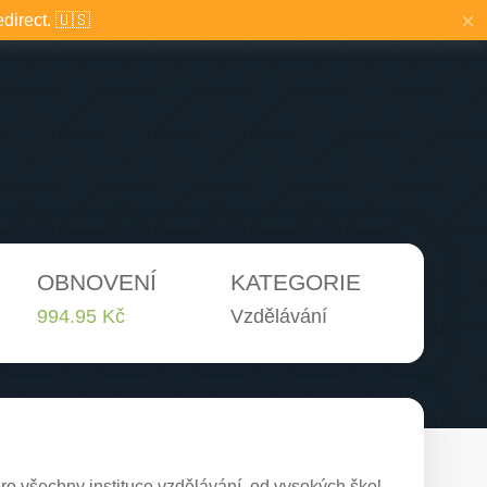
×
edirect. 🇺🇸
OBNOVENÍ
KATEGORIE
994.95 Kč
Vzdělávání
pro všechny instituce vzdělávání, od vysokých škol