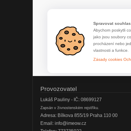
Spravovat souhlas
Abychom poskytli co 
jako jsou soubory c
procházení nebo jed
vlastnosti a funkce.
Zásady cookies
Och
Provozovatel
Lukáš Pauliny - IČ: 08699127
Zapsán v živnostenském rejstříku.
Adresa: Bílkova 855/19 Praha 110 00
Email:
info@imeow.cz