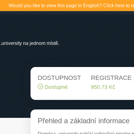
Would you like to view this page in English? Click here to r
university na jednom místě.
DOSTUPNOST
REGISTRACE
Dostupné
950.73 Kč
Přehled a základní informace
Doména .university nabízí jedinečný prostor 