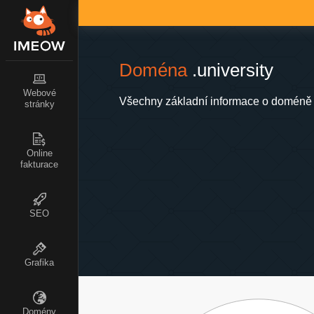
Doména
.university
Webové
Všechny základní informace o doméně .
stránky
Online
fakturace
SEO
Grafika
Domény