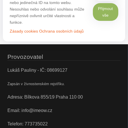
nebo jedinečná ID na tomto webu.
Přijmout
Nesouhlas nebo odvolání souhlasu může
vše
nepříznivě ovlivnit určité vlastnosti a
funkce.
Zásady cookies
Ochrana osobních údajů
Provozovatel
Lukáš Pauliny - IČ: 08699127
Zapsán v živnostenském rejstříku.
Adresa: Bílkova 855/19 Praha 110 00
Email:
info@imeow.cz
Telefon:
773735022