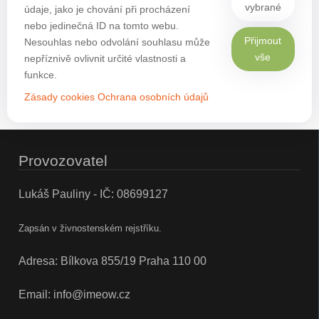
vybrané
údaje, jako je chování při procházení
nebo jedinečná ID na tomto webu.
Přijmout
Nesouhlas nebo odvolání souhlasu může
vše
nepříznivě ovlivnit určité vlastnosti a
funkce.
Zásady cookies
Ochrana osobních údajů
Provozovatel
Lukáš Pauliny - IČ: 08699127
Zapsán v živnostenském rejstříku.
Adresa: Bílkova 855/19 Praha 110 00
Email:
info@imeow.cz