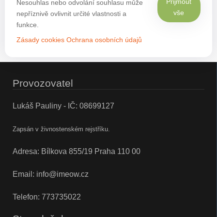
Přijmout
Nesouhlas nebo odvolání souhlasu může
vše
nepříznivě ovlivnit určité vlastnosti a
funkce.
Zásady cookies
Ochrana osobních údajů
Provozovatel
Lukáš Pauliny - IČ: 08699127
Zapsán v živnostenském rejstříku.
Adresa: Bílkova 855/19 Praha 110 00
Email:
info@imeow.cz
Telefon:
773735022