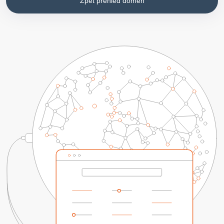
Zpět přehled domén