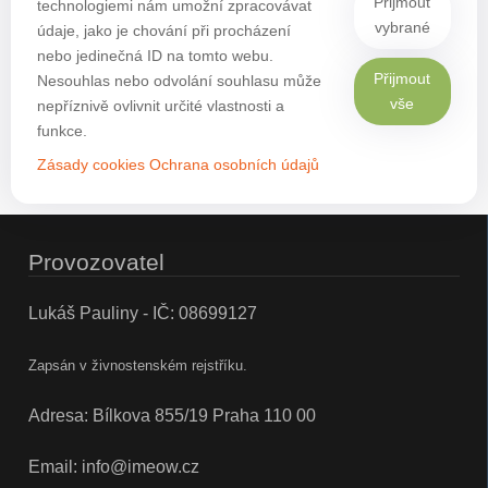
Přijmout
technologiemi nám umožní zpracovávat
vybrané
údaje, jako je chování při procházení
nebo jedinečná ID na tomto webu.
Přijmout
Nesouhlas nebo odvolání souhlasu může
vše
nepříznivě ovlivnit určité vlastnosti a
funkce.
Zásady cookies
Ochrana osobních údajů
Provozovatel
Lukáš Pauliny - IČ: 08699127
Zapsán v živnostenském rejstříku.
Adresa: Bílkova 855/19 Praha 110 00
Email:
info@imeow.cz