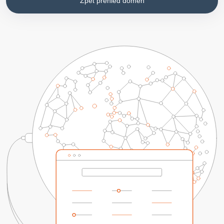
Zpět přehled domén