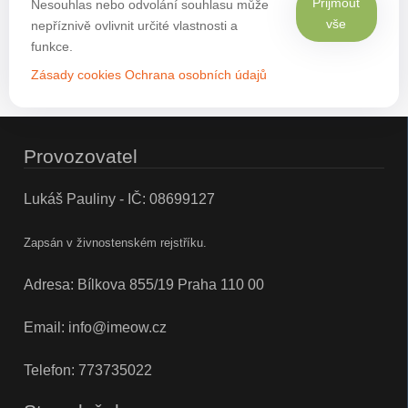
Přijmout
Nesouhlas nebo odvolání souhlasu může
vše
nepříznivě ovlivnit určité vlastnosti a
funkce.
Zásady cookies
Ochrana osobních údajů
Provozovatel
Lukáš Pauliny - IČ: 08699127
Zapsán v živnostenském rejstříku.
Adresa: Bílkova 855/19 Praha 110 00
Email:
info@imeow.cz
Telefon:
773735022