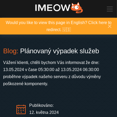
Would you like to view this page in English? Click here to
×
redirect. 🇺🇸
Blog:
Plánovaný výpadek služeb
Vážení klienti, chtěli bychom Vás informovat že dne:
13.05.2024 v čase 05:30:00 až 13.05.2024 06:30:00
proběhne výpadek našeho serveru z důvodu výměny
poškozené komponenty.
Publikováno:
12. května 2024