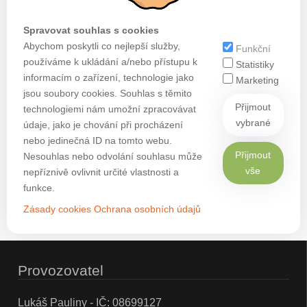
Spravovat souhlas s cookies
Abychom poskytli co nejlepší služby,
Funkční
používáme k ukládání a/nebo přístupu k
Statistiky
informacím o zařízení, technologie jako
Marketing
jsou soubory cookies. Souhlas s těmito
Přijmout
technologiemi nám umožní zpracovávat
vybrané
údaje, jako je chování při procházení
nebo jedinečná ID na tomto webu.
Přijmout
Nesouhlas nebo odvolání souhlasu může
vše
nepříznivě ovlivnit určité vlastnosti a
funkce.
Zásady cookies
Ochrana osobních údajů
Provozovatel
Lukáš Pauliny - IČ: 08699127