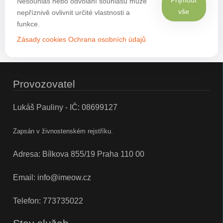
Nesouhlas nebo odvolání souhlasu může
vše
nepříznivě ovlivnit určité vlastnosti a
funkce.
Zásady cookies
Ochrana osobních údajů
Provozovatel
Lukáš Pauliny - IČ: 08699127
Zapsán v živnostenském rejstříku.
Adresa: Bílkova 855/19 Praha 110 00
Email:
info@imeow.cz
Telefon:
773735022