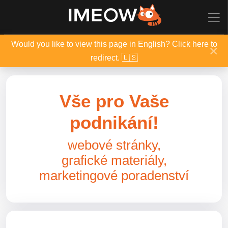
Would you like to view this page in English? Click here to
×
redirect. 🇺🇸
Vše pro Vaše
podnikání!
webové stránky,
grafické materiály,
marketingové poradenství