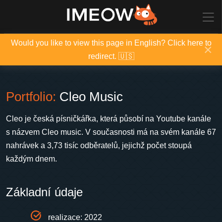
Would you like to view this page in English? Click here to
×
redirect. 🇺🇸
Portfolio:
Cleo Music
Cleo je česká písničkářka, která působí na Youtube kanále
s názvem Cleo music. V současnosti má na svém kanále 67
nahrávek a 3,73 tisíc odběratelů, jejichž počet stoupá
každým dnem.
Základní údaje
realizace: 2022